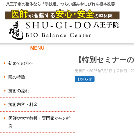
八王子市の整体なら「手技道」つらい痛みやしびれを根本改善
MENU
【特別セミナー
初めての方へ
更新日：
2026年7月1日
公開日：
2
院の特徴
お知らせ
施術の流れ
施術内容・料金
医師や大学教授・専門家からの推
薦