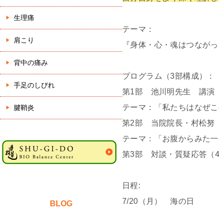
生理痛
テーマ：
肩こり
『身体・心・魂はつながっ
背中の痛み
プログラム（3部構成）：
手足のしびれ
第1部 池川明先生 講演（
テーマ：「私たちはなぜこ
腱鞘炎
第2部 当院院長・村松努
テーマ：「お腹からみた一
第3部 対談・質疑応答（4
日程
:
7/20（月） 海の日
BLOG