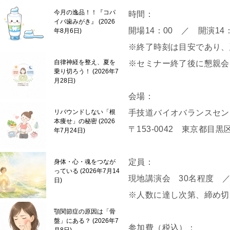
今月の逸品！！『コパ
時間：
イバ歯みがき』
2026
開場14：00 ／ 開演14
年8月6日
※終了時刻は目安であり、
自律神経を整え、夏を
※セミナー終了後に懇親会
乗り切ろう！
2026年7
月28日
会場：
手技道バイオバランスセン
リバウンドしない「根
本痩せ」の秘密
2026
〒153-0042 東京都目黒
年7月24日
定員：
身体・心・魂をつなが
っている
2026年7月14
現地講演会 30名程度 ／
日
※人数に達し次第、締め切
顎関節症の原因は「骨
盤」にある？
2026年7
参加費（税込）：