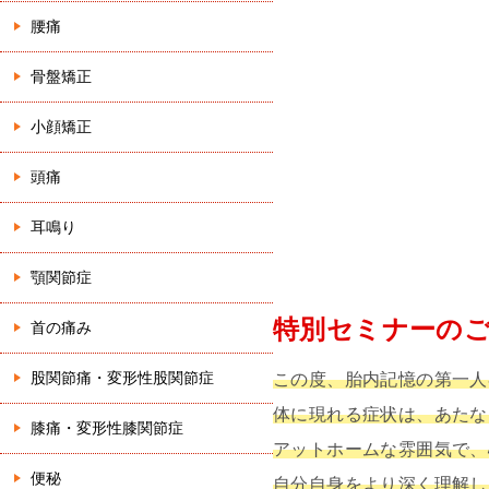
腰痛
骨盤矯正
小顔矯正
頭痛
耳鳴り
顎関節症
特別
セミナーの
首の痛み
股関節痛・変形性股関節症
この度、胎内記憶の第一人
体に現れる症状は、あたな
膝痛・変形性膝関節症
アットホームな雰囲気で、
便秘
自分自身をより深く理解し