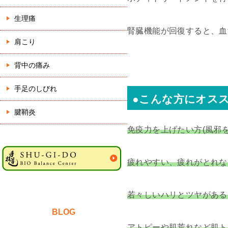
生理痛
腎臓機能が回復すると、血
肩こり
背中の痛み
手足のしびれ
●こんな方にオス
腱鞘炎
免疫力を上げたい方(風邪
疲れやすい、疲れがとれな
若々しいハリとツヤがある
BLOG
アトピーや肌荒れなど肌ト