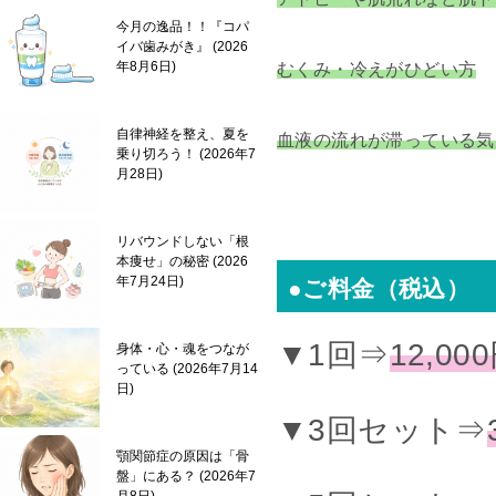
今月の逸品！！『コパ
イバ歯みがき』
2026
年8月6日
むくみ・冷えがひどい方
自律神経を整え、夏を
血液の流れが滞っている気
乗り切ろう！
2026年7
月28日
リバウンドしない「根
本痩せ」の秘密
2026
年7月24日
●
ご料金（税込）
▼1回⇒
12,00
身体・心・魂をつなが
っている
2026年7月14
日
▼3回セット⇒
顎関節症の原因は「骨
盤」にある？
2026年7