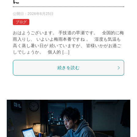
に
公開日：
2026年6月25日
ブログ
おはようございます。 手技道の早瀬です。 全国的に梅
雨入りし、 いよいよ梅雨本番ですね 。 湿度も気温も
高く蒸し暑い日が 続いていますが、 皆様いかがお過ご
しでしょうか。 個人的 […]
続きを読む