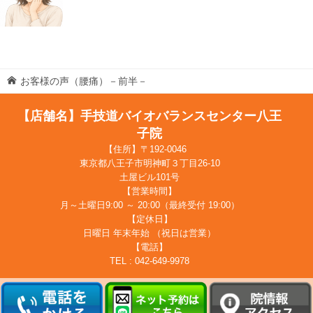
お客様の声（腰痛）－前半－
【店舗名】手技道バイオバランスセンター八王
子院
【住所】〒192-0046
東京都八王子市明神町３丁目26-10
土屋ビル101号
【営業時間】
月～土曜日9:00 ～ 20:00（最終受付 19:00）
【定休日】
日曜日 年末年始 （祝日は営業）
【電話】
TEL : 042-649-9978