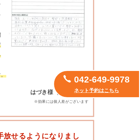
け
を
関
変
る
す。
042-649-9978
ネット予約はこちら
はづき様（20代女性）
※効果には個人差がございます
手放せるようになりまし