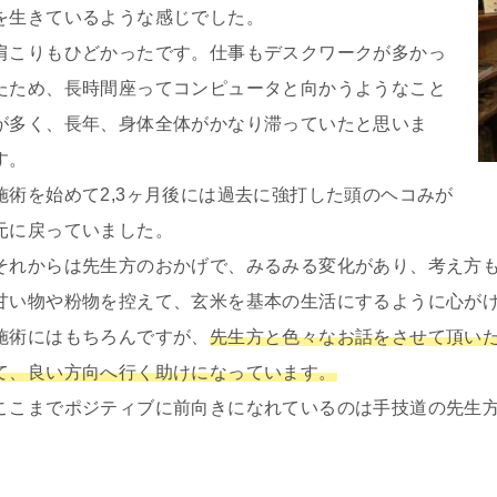
を生きているような感じでした。
肩こりもひどかったです。仕事もデスクワークが多かっ
たため、長時間座ってコンピュータと向かうようなこと
が多く、長年、身体全体がかなり滞っていたと思いま
す。
施術を始めて2,3ヶ月後には過去に強打した頭のヘコみが
元に戻っていました。
それからは先生方のおかげで、みるみる変化があり、考え方
甘い物や粉物を控えて、玄米を基本の生活にするように心が
施術にはもちろんですが、
先生方と色々なお話をさせて頂い
て、良い方向へ行く助けになっています。
ここまでポジティブに前向きになれているのは手技道の先生