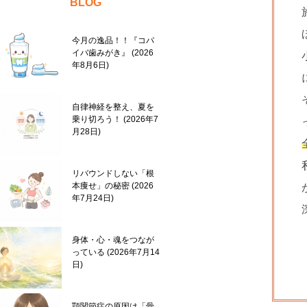
BLOG
今月の逸品！！『コパ
イバ歯みがき』
2026
年8月6日
自律神経を整え、夏を
乗り切ろう！
2026年7
月28日
リバウンドしない「根
本痩せ」の秘密
2026
年7月24日
身体・心・魂をつなが
っている
2026年7月14
日
顎関節症の原因は「骨