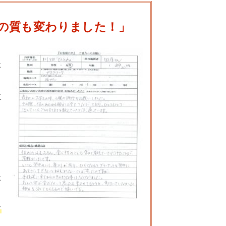
の質も変わりました！」
た
。
改
ト
、
た
て