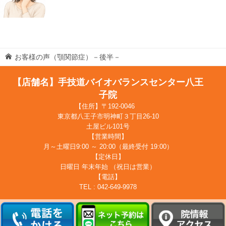
お客様の声（顎関節症）－後半－
【店舗名】手技道バイオバランスセンター八王
子院
【住所】〒192-0046
東京都八王子市明神町３丁目26-10
土屋ビル101号
【営業時間】
月～土曜日9:00 ～ 20:00（最終受付 19:00）
【定休日】
日曜日 年末年始 （祝日は営業）
【電話】
TEL : 042-649-9978