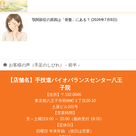
顎関節症の原因は「骨盤」にある？
2026年7月8日
お客様の声（手足のしびれ）－前半－
【店舗名】手技道バイオバランスセンター八王
子院
【住所】〒192-0046
東京都八王子市明神町３丁目26-10
土屋ビル101号
【営業時間】
月～土曜日9:00 ～ 20:00（最終受付 19:00）
【定休日】
日曜日 年末年始 （祝日は営業）