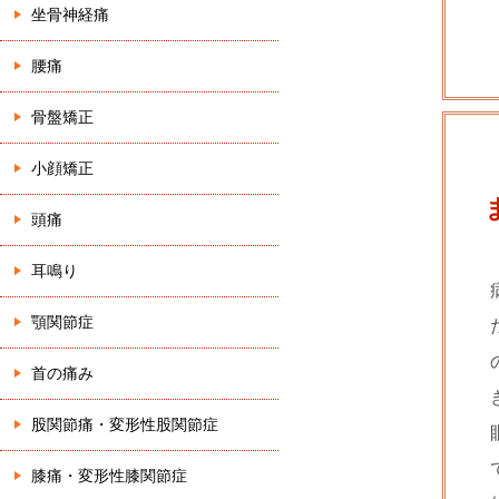
坐骨神経痛
腰痛
骨盤矯正
小顔矯正
頭痛
耳鳴り
顎関節症
首の痛み
股関節痛・変形性股関節症
膝痛・変形性膝関節症