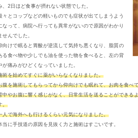
み、2日ほど食事が摂れない状態でした。
段々とコップなどの軽いものでも症状が出てしまうよう
になって、病院へ行っても異常がないので原因がわかり
ませんでした。
仰向けで眠ると胃酸が逆流して気持ち悪くなり、脂質の
ある食べ物や少しでも油を使った物を食べると、左の背
中が痛みがひどくなっていました。
施術を始めてすぐに薬がいらなくなりました。
お腹を施術してもらってから仰向けでも眠れて、お肉を食べ
背中やお腹に響く感じがなく、日常生活を送ることができる
す。
一人で海外へも行けるくらい元気になりました。
本当に手技道の原因を見抜く力と施術はすごいです。