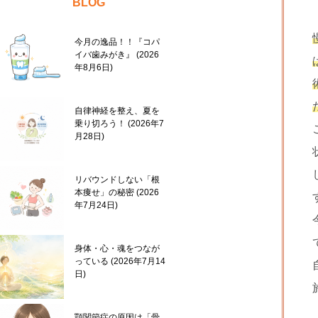
BLOG
今月の逸品！！『コパ
イバ歯みがき』
2026
年8月6日
自律神経を整え、夏を
乗り切ろう！
2026年7
月28日
リバウンドしない「根
本痩せ」の秘密
2026
年7月24日
身体・心・魂をつなが
っている
2026年7月14
日
顎関節症の原因は「骨