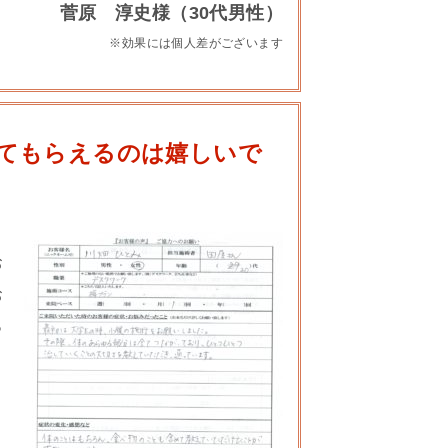
菅原 淳史様（30代男性）
※効果には個人差がございます
てもらえるのは嬉しいで
お
お
っ
ト
、