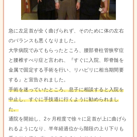
急に左足首が全く曲げられず、そのために体の左右
のバランスも悪くなりました。
大学病院でみてもらったところ、腰部脊柱管狭窄症
と腰椎すべり症と言われ、『すぐに入院、即脊髄を
金属で固定する手術を行い、リハビリに相当期間要
する』と宣告されました。
手術を迷っていたところ、息子に相談すると入院を
中止し、すぐに手技道に行くように勧められまし
た。
通院を開始し、2ヶ月程度で徐々に足首が上に曲げら
れるようになり、半年経過位から階段の上り下りも